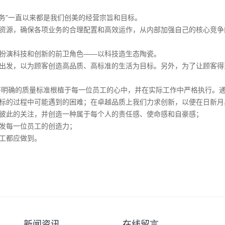
务”一直以来都是我们创美的经营宗旨和目标。
资源，确保各项业务的合理配置和高效运作，从内部加强自己的核心竞争
扮演科技和创新的前卫角色——以科技造生态陶瓷。
出发，以为顾客创造高品质、高标准的生活为目标。另外，为了让顾客得
将明确的质量标准根植于每一位员工的心中，并在实际工作中严格执行。
标的过程中可能遇到的困难；在卓越品质上我们力求创新，以便在日新月
彼此的关注，并创造一种属于每个人的责任感、使命感和自豪感；
发每一位员工的创造力；
工都应做到。
新闻资讯
在线留言